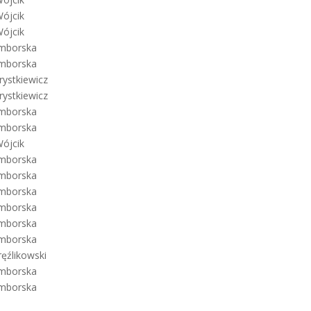
Wójcik
Wójcik
ymborska
ymborska
rystkiewicz
rystkiewicz
ymborska
ymborska
Wójcik
ymborska
ymborska
ymborska
ymborska
ymborska
ymborska
ęźlikowski
ymborska
ymborska