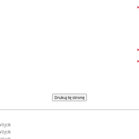
Drukuj tę stronę
Wójcik
Wójcik
Wójcik