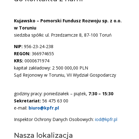
Kujawsko – Pomorski Fundusz Rozwoju sp. z o.o.
w Toruniu
siedziba spółki: ul. Przedzamcze 8, 87-100 Toruń
NIP:
956-23-24-238
REGON:
366974655
KRS:
0000671974
kapitał zakładowy: 2 500 000,00 PLN
Sąd Rejonowy w Toruniu, VII Wydział Gospodarczy
godziny pracy: poniedziałek – piątek,
7:30 – 15:30
Sekretariat:
56 475 63 00
e-mail:
biuro@kpfr.pl
Inspektor Ochrony Danych Osobowych:
iod@kpfr.pl
Nasza lokalizacja