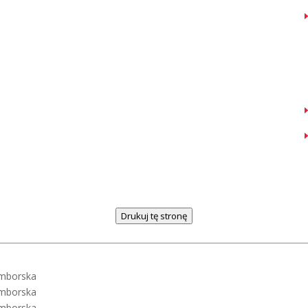
Drukuj tę stronę
ymborska
ymborska
ymborska