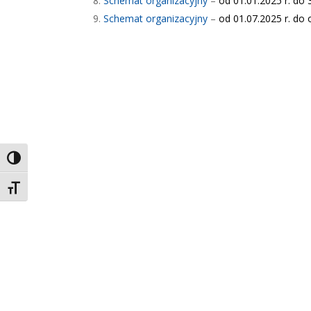
Schemat organizacyjny
–
od 01.01.2025 r. do 
Schemat organizacyjny
–
od 01.07.2025 r. do 
Toggle High Contrast
Toggle Font size