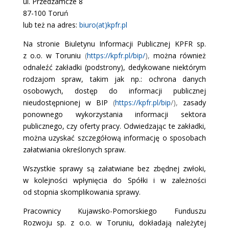
ul. Przedzamcze 8
87-100 Toruń
lub też na adres:
biuro(at)kpfr.pl
Na stronie Biuletynu Informacji Publicznej KPFR sp.
z o.o. w Toruniu
(
https://kpfr.pl/bip/
),
można również
odnaleźć zakładki (podstrony), dedykowane niektórym
rodzajom spraw, takim jak np.: ochrona danych
osobowych, dostęp do informacji publicznej
nieudostępnionej w BIP
(
https://kpfr.pl/bip
/),
zasady
ponownego wykorzystania informacji sektora
publicznego, czy oferty pracy. Odwiedzając te zakładki,
można uzyskać szczegółową informację o sposobach
załatwiania określonych spraw.
Wszystkie sprawy są załatwiane bez zbędnej zwłoki,
w kolejności wpłynięcia do Spółki i w zależności
od stopnia skomplikowania sprawy.
Pracownicy Kujawsko-Pomorskiego Funduszu
Rozwoju sp. z o.o. w Toruniu, dokładają należytej