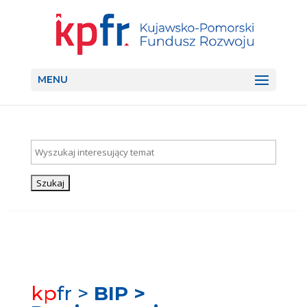
MENU
Szukaj:
Search
kp
fr >
BIP >