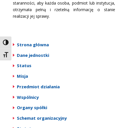
staranności, aby każda osoba, podmiot lub instytucja,
otrzymała pełną i rzetelną informację o stanie
realizacji jej sprawy.
Toggle High Contrast
Strona główna
Dane jednostki
Toggle Font size
Status
Misja
Przedmiot działania
Wspólnicy
Organy spółki
Schemat organizacyjny