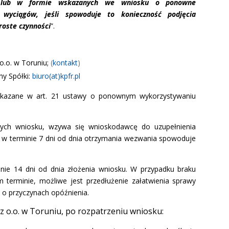
ób lub w formie wskazanych we wniosku o ponowne
 wyciągów, jeśli spowoduje to konieczność podjęcia
roste czynności
”.
o.o. w Toruniu;
(
kontakt
)
ny Spółki:
biuro(at)kpfr.pl
wskazane w art. 21 ustawy o ponownym wykorzystywaniu
nych wniosku, wzywa się wnioskodawcę do uzupełnienia
e w terminie 7 dni od dnia otrzymania wezwania spowoduje
minie 14 dni od dnia złożenia wniosku. W przypadku braku
terminie, możliwe jest przedłużenie załatwienia sprawy
 o przyczynach opóźnienia.
 o.o. w Toruniu, po rozpatrzeniu wniosku: