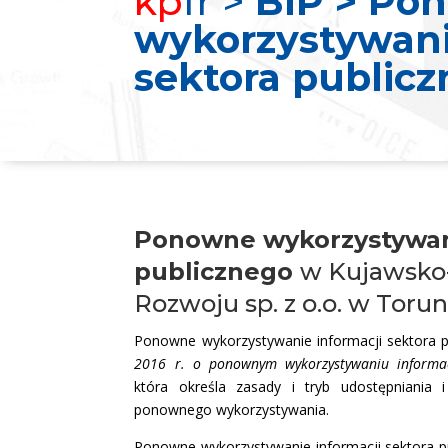
kp
fr >
BIP > Po
wykorzystywani
sektora public
Ponowne wykorzystywani
publicznego
w Kujawsko
Rozwoju sp. z o.o. w Torun
Ponowne wykorzystywanie informacji sektora 
2016 r. o ponownym wykorzystywaniu informacj
która określa zasady i tryb udostępniania 
ponownego wykorzystywania.
Ponowne wykorzystywanie informacji sektora p