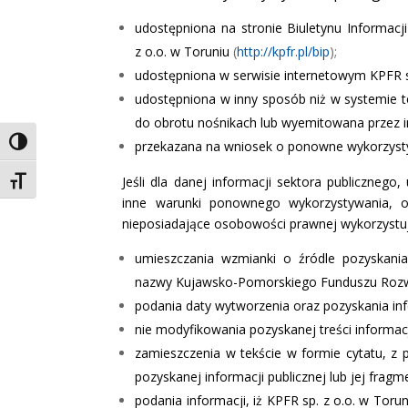
udostępniona na stronie Biuletynu Informac
z o.o. w Toruniu
(
http://kpfr.pl/bip
);
udostępniona w serwisie internetowym KPFR s
udostępniona w inny sposób niż w systemie 
do obrotu nośnikach lub wyemitowana przez in
Toggle High Contrast
przekazana na wniosek o ponowne wykorzystyw
Jeśli dla danej informacji sektora publiczneg
Toggle Font size
inne warunki ponownego wykorzystywania, os
nieposiadające osobowości prawnej wykorzystu
umieszczania wzmianki o źródle pozyskania
nazwy Kujawsko-Pomorskiego Funduszu Rozwoj
podania daty wytworzenia oraz pozyskania info
nie modyfikowania pozyskanej treści informacj
zamieszczenia w tekście w formie cytatu, z 
pozyskanej informacji publicznej lub jej fragm
podania informacji, iż KPFR sp. z o.o. w Tor