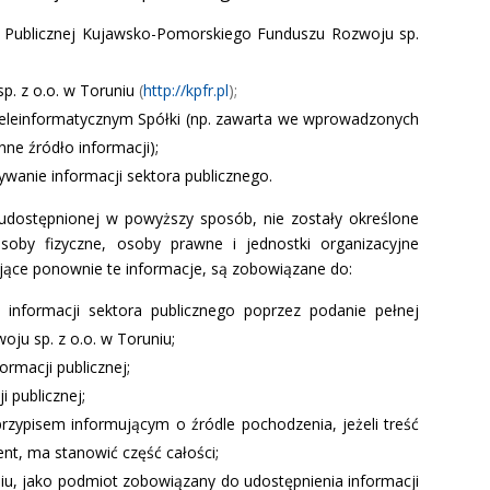
ji Publicznej Kujawsko-Pomorskiego Funduszu Rozwoju sp.
p. z o.o. w Toruniu
(
http://kpfr.pl
);
teleinformatycznym Spółki (np. zawarta we wprowadzonych
ne źródło informacji);
anie informacji sektora publicznego.
o, udostępnionej w powyższy sposób, nie zostały określone
oby fizyczne, osoby prawne i jednostki organizacyjne
jące ponownie te informacje, są zobowiązane do:
 informacji sektora publicznego poprzez podanie pełnej
u sp. z o.o. w Toruniu;
rmacji publicznej;
i publicznej;
przypisem informującym o źródle pochodzenia, jeżeli treść
ent, ma stanowić część całości;
uniu, jako podmiot zobowiązany do udostępnienia informacji