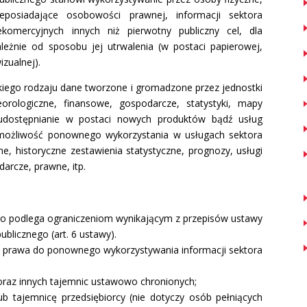
eposiadające osobowości prawnej, informacji sektora
komercyjnych innych niż pierwotny publiczny cel, dla
leżnie od sposobu jej utrwalenia (w postaci papierowej,
izualnej).
kiego rodzaju dane tworzone i gromadzone przez jednostki
orologiczne, finansowe, gospodarcze, statystyki, mapy
i udostępnianie w postaci nowych produktów bądź usług
h możliwość ponownego wykorzystania w usługach sektora
, historyczne zestawienia statystyczne, prognozy, usługi
arcze, prawne, itp.
ego podlega ograniczeniom wynikającym z przepisów ustawy
blicznego (art. 6 ustawy).
 z prawa do ponownego wykorzystywania informacji sektora
 oraz innych tajemnic ustawowo chronionych;
ub tajemnicę przedsiębiorcy (nie dotyczy osób pełniących