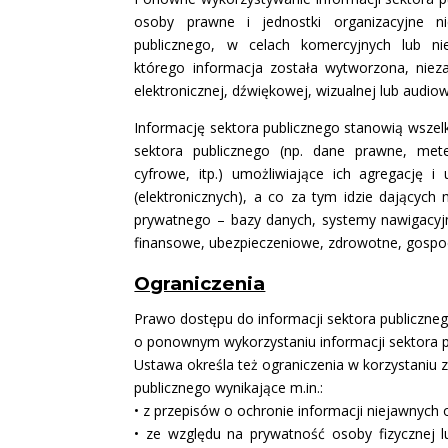
osoby prawne i jednostki organizacyjne ni
publicznego, w celach komercyjnych lub nie
którego informacja została wytworzona, nieza
elektronicznej, dźwiękowej, wizualnej lub audiow
Informację sektora publicznego stanowią wszel
sektora publicznego (np. dane prawne, mete
cyfrowe, itp.) umożliwiające ich agregację 
(elektronicznych), a co za tym idzie dającyc
prywatnego – bazy danych, systemy nawigacyjne
finansowe, ubezpieczeniowe, zdrowotne, gospod
Ograniczenia
Prawo dostępu do informacji sektora publiczn
o ponownym wykorzystaniu informacji sektora pu
Ustawa określa też ograniczenia w korzystaniu
publicznego wynikające m.in.:
• z przepisów o ochronie informacji niejawnych
• ze względu na prywatność osoby fizycznej l