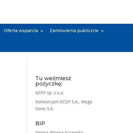
Oferta wsparcia
Zamówienia publiczne
Tu weźmiesz
pożyczkę:
KPFP Sp. z o.o.
Konsorcjum ECDF S.A., Mega
Sonic S.A.
BIP
Strona główna Kujawsko-