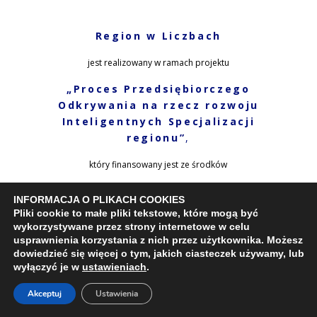
Region w Liczbach
jest realizowany w ramach projektu
„Proces Przedsiębiorczego
Odkrywania na rzecz rozwoju
Inteligentnych Specjalizacji
regionu”
,
który finansowany jest ze środków
Programu Fundusze Europejskie dla
INFORMACJA O PLIKACH COOKIES
Kujaw i Pomorza 2021-2027
.
Pliki cookie to małe pliki tekstowe, które mogą być
wykorzystywane przez strony internetowe w celu
usprawnienia korzystania z nich przez użytkownika. Możesz
dowiedzieć się więcej o tym, jakich ciasteczek używamy, lub
wyłączyć je w
ustawieniach
.
Drukuj tę stronę
Akceptuj
Ustawienia