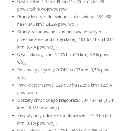
Użytki rolne: 1 165 349 ha (11 623 km²; 64,7%
powierzchni województwa
Grunty leśne, zadrzewione i zakrzewione: 434 488
ha (4 345 km²; 24,2% pow. woj.)
Grunty zabudowane i zurbanizowane (w tym
przeznaczone pod drogi i kolej): 101 632 ha (1 016
km²; 5,7% pow. woj.)
Użytki ekologiczne: 6 176 ha (60 km²; 0,3% pow.
woj.)
Rezerwaty przyrody: 9 742 ha (97 km²; 0,5% pow.
woj.)
Parki krajobrazowe: 225 500 ha (2 255 km²; 12,5%
pow. woj.)
Obszary chronionego krajobrazu: 334 137 ha (3 341
km²; 18,6% pow. woj.)
Zespoły przyrodniczo-krajobrazowe: 2 423 ha (24
km²; 0,1% pow. woj.)
Użytki ekologiczne: 6 176 ha (60 km²; 0,3% pow.