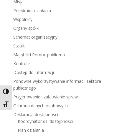
Misja
Przedmiot działania
Wspólnicy
Organy spółki
Schemat organizacyjny
Statut
Majątek i Pomoc publiczna
Kontrole
Dostęp do informacji
Ponowne wykorzystywanie informacji sektora
publicznego
Toggle High Contrast
Przyjmowanie i załatwianie spraw
Toggle Font size
Ochrona danych osobowych
Deklaracja dostępności
Koordynator ds. dostępności
Plan działania