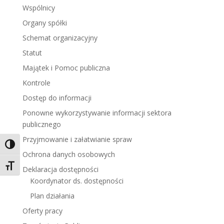
Wspólnicy
Organy spółki
Schemat organizacyjny
Statut
Majątek i Pomoc publiczna
Kontrole
Dostęp do informacji
Ponowne wykorzystywanie informacji sektora
publicznego
Przyjmowanie i załatwianie spraw
Toggle High Contrast
Ochrona danych osobowych
Toggle Font size
Deklaracja dostępności
Koordynator ds. dostępności
Plan działania
Oferty pracy