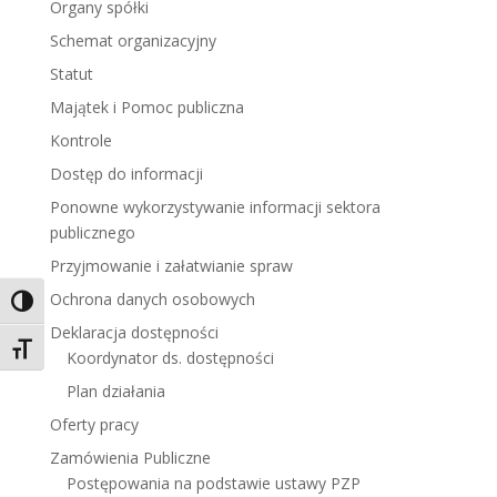
Organy spółki
Schemat organizacyjny
Statut
Majątek i Pomoc publiczna
Kontrole
Dostęp do informacji
Ponowne wykorzystywanie informacji sektora
publicznego
Przyjmowanie i załatwianie spraw
Ochrona danych osobowych
Toggle High Contrast
Deklaracja dostępności
Toggle Font size
Koordynator ds. dostępności
Plan działania
Oferty pracy
Zamówienia Publiczne
Postępowania na podstawie ustawy PZP