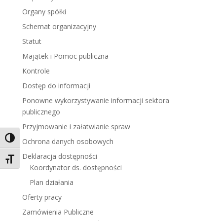
Organy spółki
Schemat organizacyjny
Statut
Majątek i Pomoc publiczna
Kontrole
Dostęp do informacji
Ponowne wykorzystywanie informacji sektora
publicznego
Przyjmowanie i załatwianie spraw
Toggle High Contrast
Ochrona danych osobowych
Deklaracja dostępności
Toggle Font size
Koordynator ds. dostępności
Plan działania
Oferty pracy
Zamówienia Publiczne