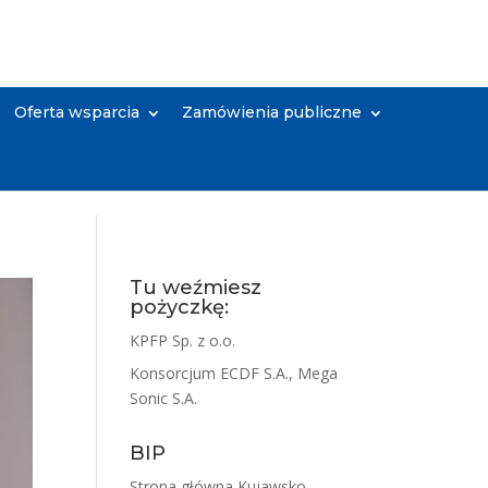
Oferta wsparcia
Zamówienia publiczne
Tu weźmiesz
pożyczkę:
KPFP Sp. z o.o.
Konsorcjum ECDF S.A., Mega
Sonic S.A.
BIP
Strona główna Kujawsko-