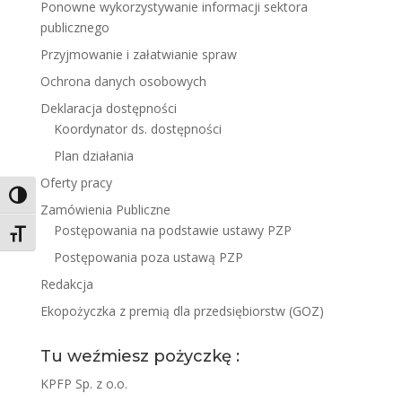
Ponowne wykorzystywanie informacji sektora
publicznego
Przyjmowanie i załatwianie spraw
Ochrona danych osobowych
Deklaracja dostępności
Koordynator ds. dostępności
Plan działania
Oferty pracy
Toggle High Contrast
Zamówienia Publiczne
Postępowania na podstawie ustawy PZP
Toggle Font size
Postępowania poza ustawą PZP
Redakcja
Ekopożyczka z premią dla przedsiębiorstw (GOZ)
Tu weźmiesz pożyczkę :
KPFP Sp. z o.o.