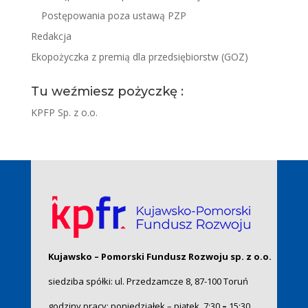
Postępowania poza ustawą PZP
Redakcja
Ekopożyczka z premią dla przedsiębiorstw (GOZ)
Tu weźmiesz pożyczkę :
KPFP Sp. z o.o.
Kujawsko – Pomorski Fundusz Rozwoju sp. z o.o.
siedziba spółki: ul. Przedzamcze 8, 87-100 Toruń
godziny pracy: poniedziałek – piątek, 7:30
–
15:30