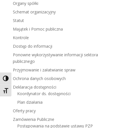
Organy spółki
Schemat organizacyjny
Statut
Majątek i Pomoc publiczna
Kontrole
Dostęp do informacji
Ponowne wykorzystywanie informacji sektora
publicznego
Przyjmowanie i załatwianie spraw
Ochrona danych osobowych
Toggle High Contrast
Deklaracja dostępności
Toggle Font size
Koordynator ds. dostępności
Plan działania
Oferty pracy
Zamówienia Publiczne
Postępowania na podstawie ustawy PZP