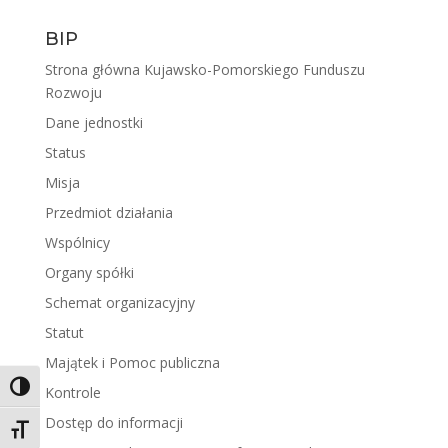
BIP
Strona główna Kujawsko-Pomorskiego Funduszu
Rozwoju
Dane jednostki
Status
Misja
Przedmiot działania
Wspólnicy
Organy spółki
Schemat organizacyjny
Statut
Majątek i Pomoc publiczna
Toggle High Contrast
Kontrole
Dostęp do informacji
Toggle Font size