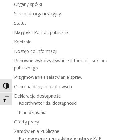
Organy spółki
Schemat organizacyjny
Statut
Majątek i Pomoc publiczna
Kontrole
Dostęp do informacji
Ponowne wykorzystywanie informacji sektora
publicznego
Przyjmowanie i załatwianie spraw
Ochrona danych osobowych
Toggle High Contrast
Deklaracja dostępności
Toggle Font size
Koordynator ds. dostępności
Plan działania
Oferty pracy
Zamówienia Publiczne
Postępowania na podstawie ustawy PZP