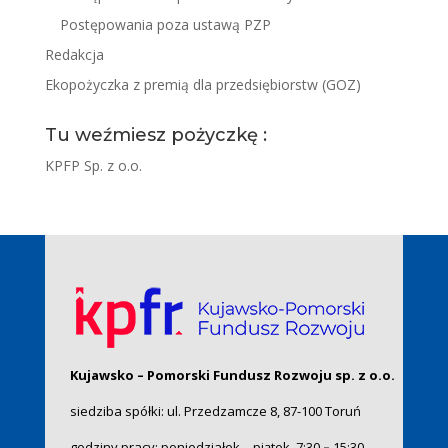
Postępowania poza ustawą PZP
Redakcja
Ekopożyczka z premią dla przedsiębiorstw (GOZ)
Tu weźmiesz pożyczkę :
KPFP Sp. z o.o.
Kujawsko – Pomorski Fundusz Rozwoju sp. z o.o.
siedziba spółki: ul. Przedzamcze 8, 87-100 Toruń
godziny pracy: poniedziałek – piątek, 7:30
–
15:30