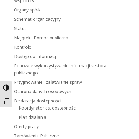
Wspólnicy
Organy spółki
Schemat organizacyjny
Statut
Majątek i Pomoc publiczna
Kontrole
Dostęp do informacji
Ponowne wykorzystywanie informacji sektora
publicznego
Przyjmowanie i załatwianie spraw
Toggle High Contrast
Ochrona danych osobowych
Deklaracja dostępności
Toggle Font size
Koordynator ds. dostępności
Plan działania
Oferty pracy
Zamówienia Publiczne