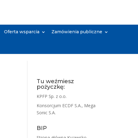
Oferta wsparcia
Zamówienia publiczne
Tu weźmiesz
pożyczkę:
KPFP Sp. z o.o.
Konsorcjum ECDF S.A., Mega
Sonic S.A.
BIP
Strona główna Kujawsko-