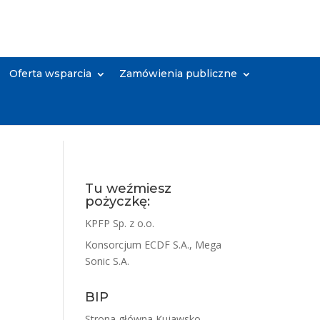
Oferta wsparcia
Zamówienia publiczne
Tu weźmiesz
pożyczkę:
KPFP Sp. z o.o.
Konsorcjum ECDF S.A., Mega
Sonic S.A.
BIP
Strona główna Kujawsko-