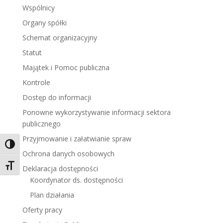
Wspólnicy
Organy spółki
Schemat organizacyjny
Statut
Majątek i Pomoc publiczna
Kontrole
Dostęp do informacji
Ponowne wykorzystywanie informacji sektora
publicznego
Przyjmowanie i załatwianie spraw
Toggle High Contrast
Ochrona danych osobowych
Toggle Font size
Deklaracja dostępności
Koordynator ds. dostępności
Plan działania
Oferty pracy