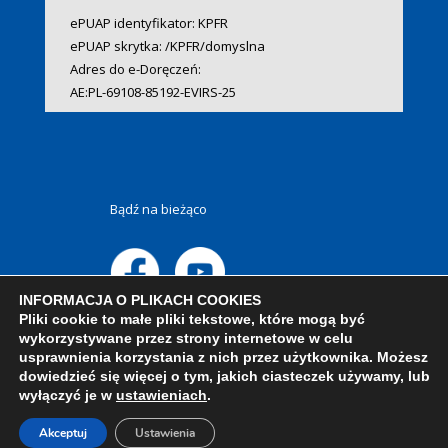
ePUAP identyfikator: KPFR
ePUAP skrytka: /KPFR/domyslna
Adres do e-Doręczeń:
AE:PL-69108-85192-EVIRS-25
Bądź na bieżąco
INFORMACJA O PLIKACH COOKIES
Pliki cookie to małe pliki tekstowe, które mogą być
wykorzystywane przez strony internetowe w celu
usprawnienia korzystania z nich przez użytkownika. Możesz
dowiedzieć się więcej o tym, jakich ciasteczek używamy, lub
wyłączyć je w
ustawieniach
.
Akceptuj
Ustawienia