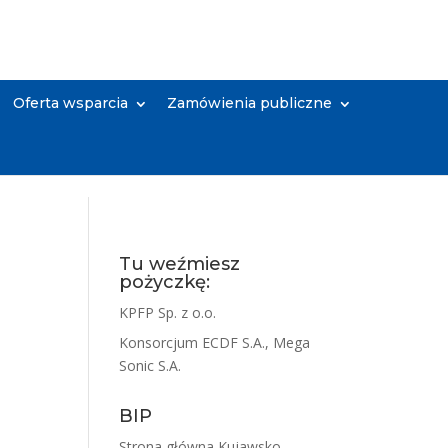
Oferta wsparcia
Zamówienia publiczne
Tu weźmiesz
pożyczkę:
KPFP Sp. z o.o.
Konsorcjum ECDF S.A., Mega
Sonic S.A.
BIP
Strona główna Kujawsko-