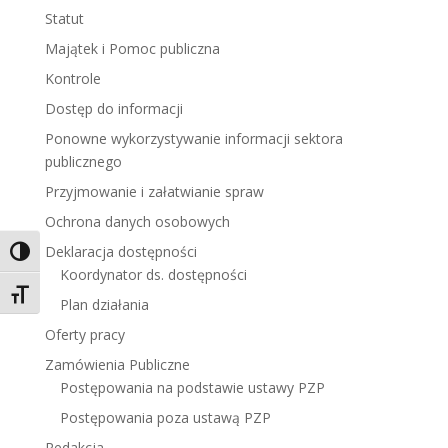
Statut
Majątek i Pomoc publiczna
Kontrole
Dostęp do informacji
Ponowne wykorzystywanie informacji sektora
publicznego
Przyjmowanie i załatwianie spraw
Ochrona danych osobowych
Deklaracja dostępności
Toggle High Contrast
Koordynator ds. dostępności
Toggle Font size
Plan działania
Oferty pracy
Zamówienia Publiczne
Postępowania na podstawie ustawy PZP
Postępowania poza ustawą PZP
Redakcja