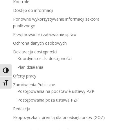
Kontrole
Dostęp do informacji
Ponowne wykorzystywanie informacji sektora
publicznego
Przyjmowanie i załatwianie spraw
Ochrona danych osobowych
Deklaracja dostępności
Koordynator ds. dostępności
Plan działania
Toggle High Contrast
Oferty pracy
Toggle Font size
Zamówienia Publiczne
Postępowania na podstawie ustawy PZP
Postępowania poza ustawą PZP
Redakcja
Ekopożyczka z premią dla przedsiębiorstw (GOZ)