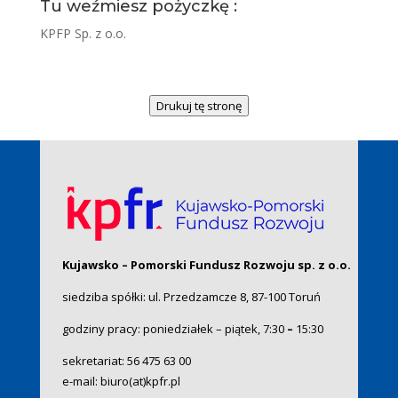
Tu weźmiesz pożyczkę :
KPFP Sp. z o.o.
Drukuj tę stronę
Kujawsko – Pomorski Fundusz Rozwoju sp. z o.o.
siedziba spółki: ul. Przedzamcze 8, 87-100 Toruń
godziny pracy: poniedziałek – piątek, 7:30
–
15:30
sekretariat:
56 475 63 00
e-mail:
biuro(at)kpfr.pl