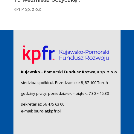
Tu weźmiesz pożyczkę :
KPFP Sp. z o.o.
Kujawsko – Pomorski Fundusz Rozwoju sp. z o.o.
siedziba spółki: ul. Przedzamcze 8, 87-100 Toruń
godziny pracy: poniedziałek – piątek, 7:30
–
15:30
sekretariat:
56 475 63 00
e-mail:
biuro(at)kpfr.pl