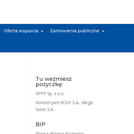
Oferta wsparcia
Zamówienia publiczne
Tu weźmiesz
pożyczkę:
KPFP Sp. z o.o.
Konsorcjum ECDF S.A., Mega
Sonic S.A.
BIP
Strona główna Kujawsko-