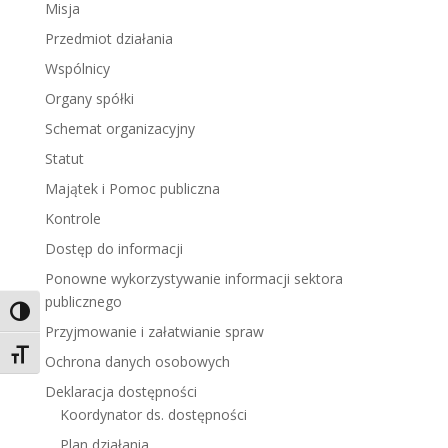
Misja
Przedmiot działania
Wspólnicy
Organy spółki
Schemat organizacyjny
Statut
Majątek i Pomoc publiczna
Kontrole
Dostęp do informacji
Ponowne wykorzystywanie informacji sektora
publicznego
Toggle High Contrast
Przyjmowanie i załatwianie spraw
Toggle Font size
Ochrona danych osobowych
Deklaracja dostępności
Koordynator ds. dostępności
Plan działania