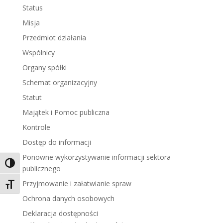
Status
Misja
Przedmiot działania
Wspólnicy
Organy spółki
Schemat organizacyjny
Statut
Majątek i Pomoc publiczna
Kontrole
Dostęp do informacji
Ponowne wykorzystywanie informacji sektora
Toggle High Contrast
publicznego
Przyjmowanie i załatwianie spraw
Toggle Font size
Ochrona danych osobowych
Deklaracja dostępności