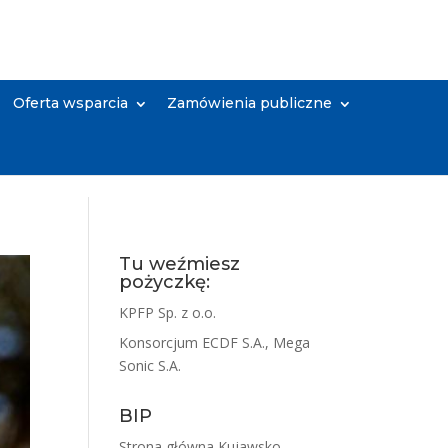
Oferta wsparcia
Zamówienia publiczne
Tu weźmiesz
pożyczkę:
KPFP Sp. z o.o.
Konsorcjum ECDF S.A., Mega
Sonic S.A.
BIP
Strona główna Kujawsko-