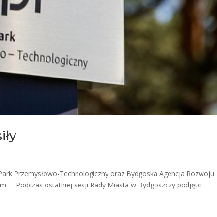
iły
ły. Park Przemysłowo-Technologiczny oraz Bydgoska Agencja Rozwoju
zem Podczas ostatniej sesji Rady Miasta w Bydgoszczy podjęto