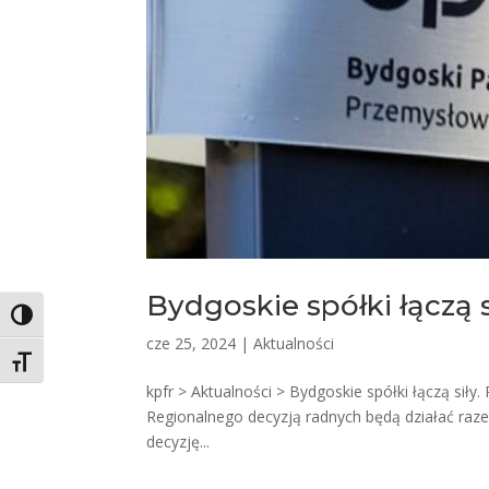
Bydgoskie spółki łączą s
Toggle High Contrast
cze 25, 2024
|
Aktualności
Toggle Font size
kpfr > Aktualności > Bydgoskie spółki łączą si
Regionalnego decyzją radnych będą działać ra
decyzję...