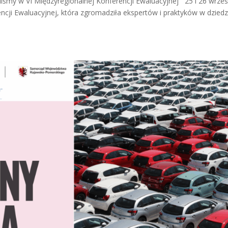
zyliśmy w VI Międzyregionalnej Konferencji Ewaluacyjnej 25 i 26 wrześ
ncji Ewaluacyjnej, która zgromadziła ekspertów i praktyków w dziedz