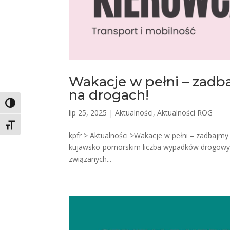
Wakacje w pełni – zadb
na drogach!
Toggle High Contrast
lip 25, 2025
|
Aktualności
,
Aktualności ROG
Toggle Font size
kpfr > Aktualności >Wakacje w pełni – zadbajm
kujawsko-pomorskim liczba wypadków drogowych
związanych...