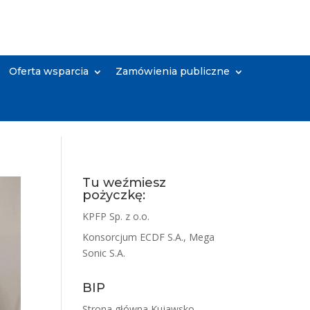
Oferta wsparcia
Zamówienia publiczne
Tu weźmiesz
pożyczkę:
KPFP Sp. z o.o.
Konsorcjum ECDF S.A., Mega
Sonic S.A.
BIP
Strona główna Kujawsko-