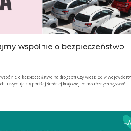
ajmy wspólnie o bezpieczeństwo
y wspólnie o bezpieczeństwo na drogach! Czy wiesz, że w województ
 utrzymuje się poniżej średniej krajowej, mimo różnych wyzwań