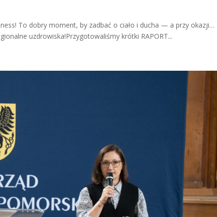
lness! To dobry moment, by zadbać o ciało i ducha — a przy okazji…
regionalne uzdrowiska!Przygotowaliśmy krótki RAPORT...