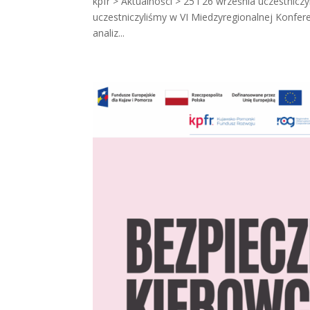
kpfr > Aktualności > 25 i 26 września uczestnic
uczestniczyliśmy w VI Miedzyregionalnej Konfere
analiz...