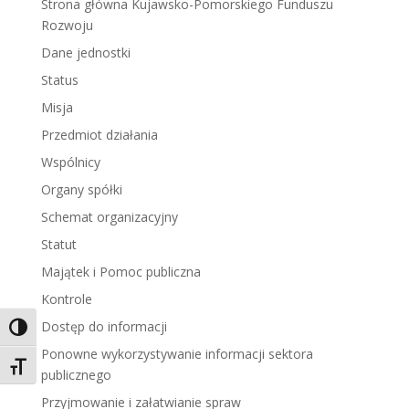
Strona główna Kujawsko-Pomorskiego Funduszu
Rozwoju
Dane jednostki
Status
Misja
Przedmiot działania
Wspólnicy
Organy spółki
Schemat organizacyjny
Statut
Majątek i Pomoc publiczna
Kontrole
Dostęp do informacji
Toggle High Contrast
Ponowne wykorzystywanie informacji sektora
Toggle Font size
publicznego
Przyjmowanie i załatwianie spraw