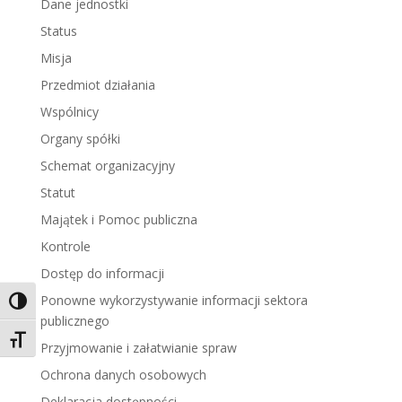
Dane jednostki
Status
Misja
Przedmiot działania
Wspólnicy
Organy spółki
Schemat organizacyjny
Statut
Majątek i Pomoc publiczna
Kontrole
Dostęp do informacji
Ponowne wykorzystywanie informacji sektora
Toggle High Contrast
publicznego
Toggle Font size
Przyjmowanie i załatwianie spraw
Ochrona danych osobowych
Deklaracja dostępności