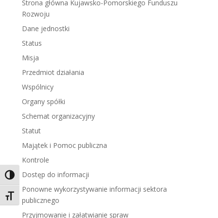
Strona główna Kujawsko-Pomorskiego Funduszu
Rozwoju
Dane jednostki
Status
Misja
Przedmiot działania
Wspólnicy
Organy spółki
Schemat organizacyjny
Statut
Majątek i Pomoc publiczna
Kontrole
Dostęp do informacji
Toggle High Contrast
Ponowne wykorzystywanie informacji sektora
Toggle Font size
publicznego
Przyjmowanie i załatwianie spraw