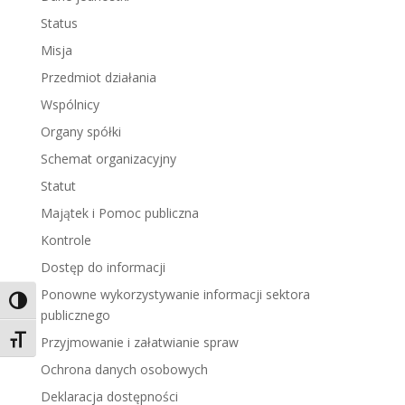
Status
Misja
Przedmiot działania
Wspólnicy
Organy spółki
Schemat organizacyjny
Statut
Majątek i Pomoc publiczna
Kontrole
Dostęp do informacji
Ponowne wykorzystywanie informacji sektora
Toggle High Contrast
publicznego
Toggle Font size
Przyjmowanie i załatwianie spraw
Ochrona danych osobowych
Deklaracja dostępności