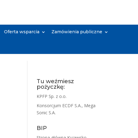
Oferta wsparcia
Zamówienia publiczne
Tu weźmiesz
pożyczkę:
KPFP Sp. z o.o.
Konsorcjum ECDF S.A., Mega
Sonic S.A.
BIP
Strona główna Kujawsko-