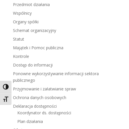
Przedmiot działania
Wspólnicy
Organy spółki
Schemat organizacyjny
Statut
Majątek i Pomoc publiczna
Kontrole
Dostęp do informacji
Ponowne wykorzystywanie informacji sektora
publicznego
Toggle High Contrast
Przyjmowanie i załatwianie spraw
Ochrona danych osobowych
Toggle Font size
Deklaracja dostępności
Koordynator ds. dostępności
Plan działania