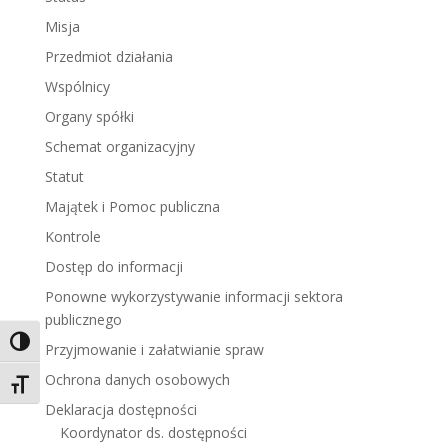
Misja
Przedmiot działania
Wspólnicy
Organy spółki
Schemat organizacyjny
Statut
Majątek i Pomoc publiczna
Kontrole
Dostęp do informacji
Ponowne wykorzystywanie informacji sektora
publicznego
Toggle High Contrast
Przyjmowanie i załatwianie spraw
Ochrona danych osobowych
Toggle Font size
Deklaracja dostępności
Koordynator ds. dostępności