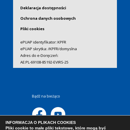
Deklaracja dostępności
Ochrona danych osobowych
Pliki cookies
ePUAP identyfikator: KPFR
ePUAP skrytka: /KPFR/domyslna
Adres do e-Doręczeń:
AE:PL-69108-85192-EVIRS-25
Bądź na bieżąco
INFORMACJA O PLIKACH COOKIES
Pliki cookie to małe pliki tekstowe, które mogą być