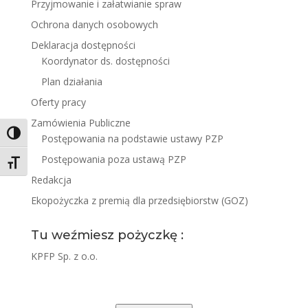
Przyjmowanie i załatwianie spraw
Ochrona danych osobowych
Deklaracja dostępności
Koordynator ds. dostępności
Plan działania
Oferty pracy
Zamówienia Publiczne
Toggle High Contrast
Postępowania na podstawie ustawy PZP
Postępowania poza ustawą PZP
Toggle Font size
Redakcja
Ekopożyczka z premią dla przedsiębiorstw (GOZ)
Tu weźmiesz pożyczkę :
KPFP Sp. z o.o.