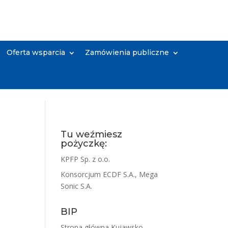
Oferta wsparcia
Zamówienia publiczne
Tu weźmiesz
pożyczkę:
KPFP Sp. z o.o.
Konsorcjum ECDF S.A., Mega
Sonic S.A.
BIP
Strona główna Kujawsko-