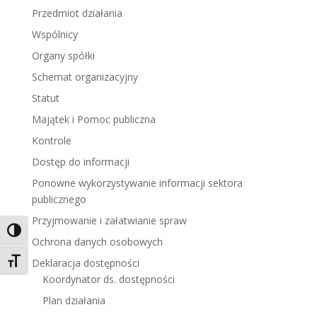
Przedmiot działania
Wspólnicy
Organy spółki
Schemat organizacyjny
Statut
Majątek i Pomoc publiczna
Kontrole
Dostęp do informacji
Ponowne wykorzystywanie informacji sektora
publicznego
Przyjmowanie i załatwianie spraw
Toggle High Contrast
Ochrona danych osobowych
Toggle Font size
Deklaracja dostępności
Koordynator ds. dostępności
Plan działania