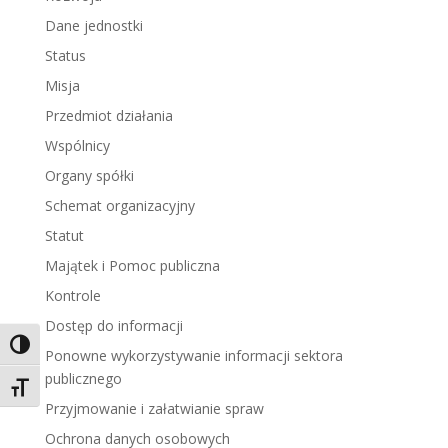
Dane jednostki
Status
Misja
Przedmiot działania
Wspólnicy
Organy spółki
Schemat organizacyjny
Statut
Majątek i Pomoc publiczna
Kontrole
Dostęp do informacji
Toggle High Contrast
Ponowne wykorzystywanie informacji sektora
publicznego
Toggle Font size
Przyjmowanie i załatwianie spraw
Ochrona danych osobowych