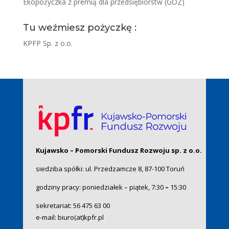
Ekopożyczka z premią dla przedsiębiorstw (GOZ)
Tu weźmiesz pożyczkę :
KPFP Sp. z o.o.
Kujawsko – Pomorski Fundusz Rozwoju sp. z o.o.
siedziba spółki: ul. Przedzamcze 8, 87-100 Toruń
godziny pracy: poniedziałek – piątek, 7:30
–
15:30
sekretariat:
56 475 63 00
e-mail:
biuro(at)kpfr.pl