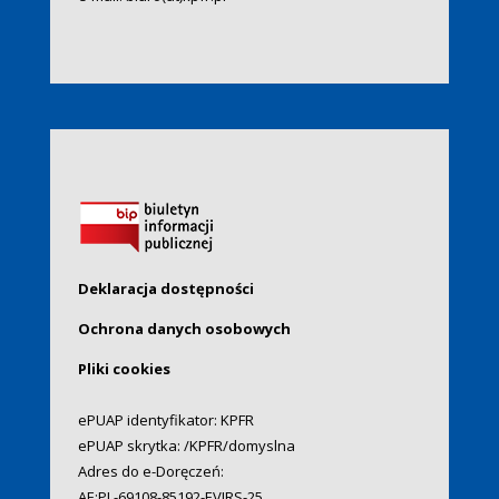
Deklaracja dostępności
Ochrona danych osobowych
Pliki cookies
ePUAP identyfikator: KPFR
ePUAP skrytka: /KPFR/domyslna
Adres do e-Doręczeń:
AE:PL-69108-85192-EVIRS-25