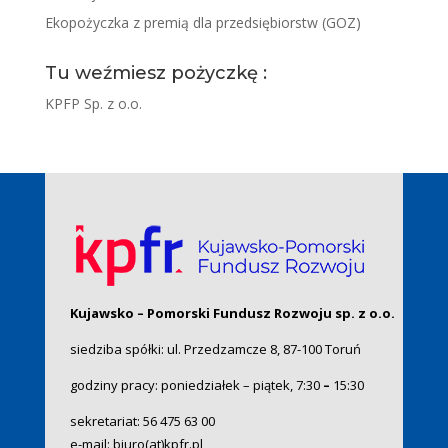
Ekopożyczka z premią dla przedsiębiorstw (GOZ)
Tu weźmiesz pożyczkę :
KPFP Sp. z o.o.
Kujawsko – Pomorski Fundusz Rozwoju sp. z o.o.
siedziba spółki: ul. Przedzamcze 8, 87-100 Toruń
godziny pracy: poniedziałek – piątek, 7:30
–
15:30
sekretariat:
56 475 63 00
e-mail:
biuro(at)kpfr.pl