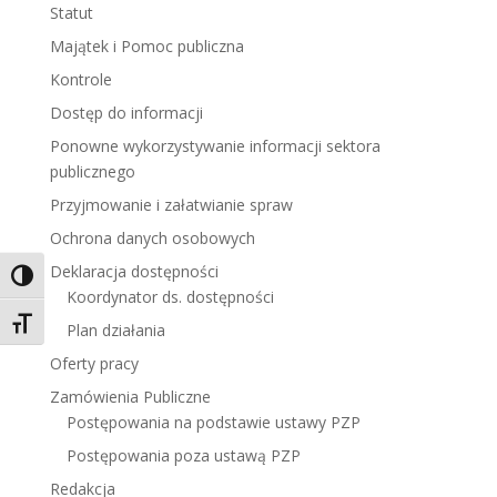
Statut
Majątek i Pomoc publiczna
Kontrole
Dostęp do informacji
Ponowne wykorzystywanie informacji sektora
publicznego
Przyjmowanie i załatwianie spraw
Ochrona danych osobowych
Deklaracja dostępności
Toggle High Contrast
Koordynator ds. dostępności
Toggle Font size
Plan działania
Oferty pracy
Zamówienia Publiczne
Postępowania na podstawie ustawy PZP
Postępowania poza ustawą PZP
Redakcja