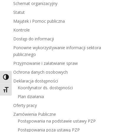
Schemat organizacyjny
Statut
Majątek i Pomoc publiczna
Kontrole
Dostęp do informacji
Ponowne wykorzystywanie informacji sektora
publicznego
Przyjmowanie i załatwianie spraw
Ochrona danych osobowych
Toggle High Contrast
Deklaracja dostępności
Koordynator ds. dostępności
Toggle Font size
Plan działania
Oferty pracy
Zamówienia Publiczne
Postępowania na podstawie ustawy PZP
Postępowania poza ustawą PZP