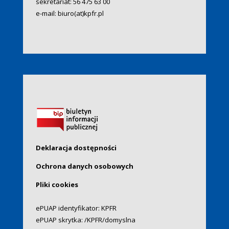
sekretariat:
56 475 63 00
e-mail:
biuro(at)kpfr.pl
Deklaracja dostępności
Ochrona danych osobowych
Pliki cookies
ePUAP identyfikator: KPFR
ePUAP skrytka: /KPFR/domyslna