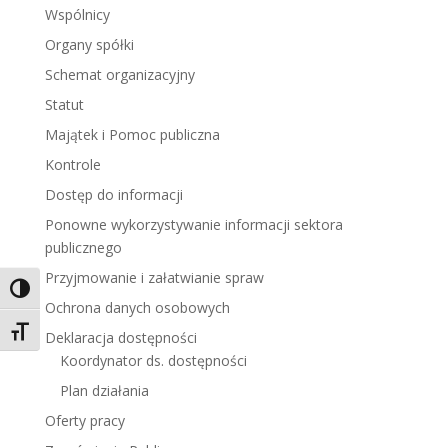
Wspólnicy
Organy spółki
Schemat organizacyjny
Statut
Majątek i Pomoc publiczna
Kontrole
Dostęp do informacji
Ponowne wykorzystywanie informacji sektora
publicznego
Przyjmowanie i załatwianie spraw
Toggle High Contrast
Ochrona danych osobowych
Toggle Font size
Deklaracja dostępności
Koordynator ds. dostępności
Plan działania
Oferty pracy