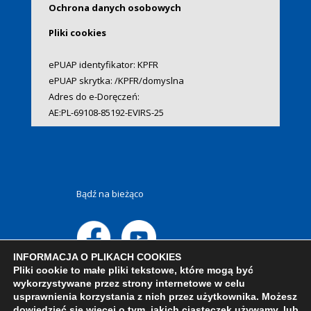
Ochrona danych osobowych
Pliki cookies
ePUAP identyfikator: KPFR
ePUAP skrytka: /KPFR/domyslna
Adres do e-Doręczeń:
AE:PL-69108-85192-EVIRS-25
Bądź na bieżąco
INFORMACJA O PLIKACH COOKIES
Pliki cookie to małe pliki tekstowe, które mogą być
wykorzystywane przez strony internetowe w celu
usprawnienia korzystania z nich przez użytkownika. Możesz
dowiedzieć się więcej o tym, jakich ciasteczek używamy, lub