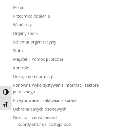
Misja
Przedmiot działania
Wspólnicy
Organy spółki
Schemat organizacyjny
Statut
Majątek i Pomoc publiczna
Kontrole
Dostęp do informacji
Ponowne wykorzystywanie informacji sektora
publicznego
Toggle High Contrast
Przyjmowanie i załatwianie spraw
Toggle Font size
Ochrona danych osobowych
Deklaracja dostępności
Koordynator ds. dostępności