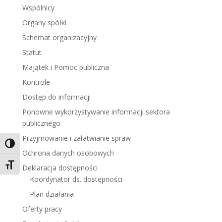
Wspólnicy
Organy spółki
Schemat organizacyjny
Statut
Majątek i Pomoc publiczna
Kontrole
Dostęp do informacji
Ponowne wykorzystywanie informacji sektora
publicznego
Przyjmowanie i załatwianie spraw
Toggle High Contrast
Ochrona danych osobowych
Toggle Font size
Deklaracja dostępności
Koordynator ds. dostępności
Plan działania
Oferty pracy