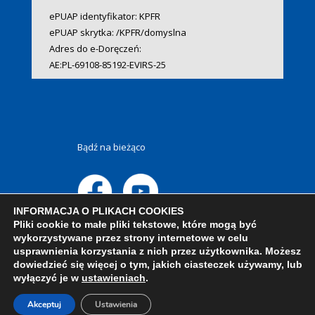
ePUAP identyfikator: KPFR
ePUAP skrytka: /KPFR/domyslna
Adres do e-Doręczeń:
AE:PL-69108-85192-EVIRS-25
Bądź na bieżąco
INFORMACJA O PLIKACH COOKIES
Pliki cookie to małe pliki tekstowe, które mogą być
wykorzystywane przez strony internetowe w celu
usprawnienia korzystania z nich przez użytkownika. Możesz
dowiedzieć się więcej o tym, jakich ciasteczek używamy, lub
wyłączyć je w
ustawieniach
.
Akceptuj
Ustawienia