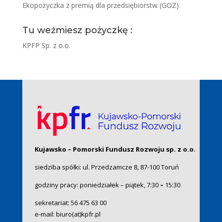
Ekopożyczka z premią dla przedsiębiorstw (GOZ)
Tu weźmiesz pożyczkę :
KPFP Sp. z o.o.
Kujawsko – Pomorski Fundusz Rozwoju sp. z o.o.
siedziba spółki: ul. Przedzamcze 8, 87-100 Toruń
godziny pracy: poniedziałek – piątek, 7:30
–
15:30
sekretariat:
56 475 63 00
e-mail:
biuro(at)kpfr.pl