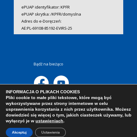
ePUAP identyfikator: KPFR
ePUAP skrytka: /KPFR/domyslna
Adres do e-Doręczeń:
AE:PL-69108-85192-EVIRS-25
Bądź na bieżąco
INFORMACJA O PLIKACH COOKIES
Pliki cookie to małe pliki tekstowe, które mogą być
wykorzystywane przez strony internetowe w celu
usprawnienia korzystania z nich przez użytkownika. Możesz
dowiedzieć się więcej o tym, jakich ciasteczek używamy, lub
wyłączyć je w
ustawieniach
.
Akceptuj
Ustawienia