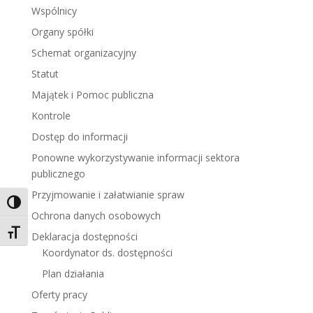
Wspólnicy
Organy spółki
Schemat organizacyjny
Statut
Majątek i Pomoc publiczna
Kontrole
Dostęp do informacji
Ponowne wykorzystywanie informacji sektora
publicznego
Przyjmowanie i załatwianie spraw
Toggle High Contrast
Ochrona danych osobowych
Toggle Font size
Deklaracja dostępności
Koordynator ds. dostępności
Plan działania
Oferty pracy