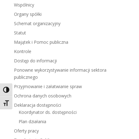
Wspólnicy
Organy spółki
Schemat organizacyjny
Statut
Majątek i Pomoc publiczna
Kontrole
Dostęp do informacji
Ponowne wykorzystywanie informacji sektora
publicznego
Przyjmowanie i załatwianie spraw
Toggle High Contrast
Ochrona danych osobowych
Toggle Font size
Deklaracja dostępności
Koordynator ds. dostępności
Plan działania
Oferty pracy