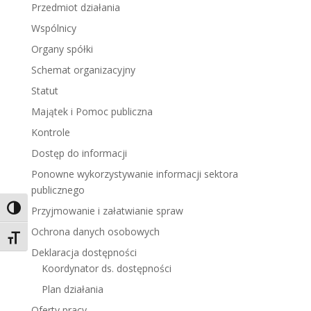
Przedmiot działania
Wspólnicy
Organy spółki
Schemat organizacyjny
Statut
Majątek i Pomoc publiczna
Kontrole
Dostęp do informacji
Ponowne wykorzystywanie informacji sektora
publicznego
Toggle High Contrast
Przyjmowanie i załatwianie spraw
Ochrona danych osobowych
Toggle Font size
Deklaracja dostępności
Koordynator ds. dostępności
Plan działania
Oferty pracy